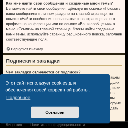
Как мне найти свои сообщения и созданные мной темы?
Вы можете найти свои сообщения, щёлкнув по ссылке «Показать
ваши сообщения» в личном разделе на главной странице, по
ссылке «Найти сообщения пользователя» на странице вашего
профиля на конференции или по ссылке «Ваши сообщения» в
меню «Ссылки» на главной странице. Чтобы найти созданные
вами темы, используйте страницу расширенного поиска, заполнив
соответствующие поля.
Вернуться к началу
Подписки и закладки
Чем закладки отличаются от подписок?
В phpBB 3.0 закладки были больше похожи на закладки в вашем
веб-браузере. Вы не получали предупреждений о произошедших
Этот сайт использует cookies для
изменениях. В phpBB 3.1 закладки больше напоминают подписки
обеспечения своей корректной работы.
на темы. Вы можете получать уведомления об обновлениях в
Подробнее
теме, находящейся у вас в закладках. В случае подписки, вы
будете получать уведомления об изменениях в теме или форуме.
Настройки уведомлений для закладок и подписок можно задать
Согласен
на вкладке «Личные настройки» личного раздела.
Вернуться к началу
Лицензия
Политика конфиденциальности