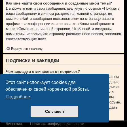
Как мне найти свои сообщения и созданные мной темы?
Вы можете найти свои сообщения, щёлкнув по ссылке «Показать
ваши сообщения» в личном разделе на главной странице, по
ссылке «Найти сообщения пользователя» на странице вашего
профиля на конференции или по ссылке «Ваши сообщения» в
меню «Ссылки» на главной странице. Чтобы найти созданные
вами темы, используйте страницу расширенного поиска, заполнив
соответствующие поля.
Вернуться к началу
Подписки и закладки
Чем закладки отличаются от подписок?
В phpBB 3.0 закладки были больше похожи на закладки в вашем
веб-браузере. Вы не получали предупреждений о произошедших
Этот сайт использует cookies для
изменениях. В phpBB 3.1 закладки больше напоминают подписки
обеспечения своей корректной работы.
на темы. Вы можете получать уведомления об обновлениях в
Подробнее
теме, находящейся у вас в закладках. В случае подписки, вы
будете получать уведомления об изменениях в теме или форуме.
Настройки уведомлений для закладок и подписок можно задать
Согласен
на вкладке «Личные настройки» личного раздела.
Вернуться к началу
Лицензия
Политика конфиденциальности