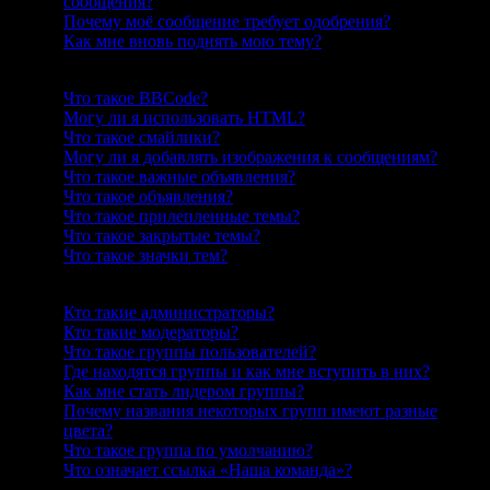
сообщения?
Почему моё сообщение требует одобрения?
Как мне вновь поднять мою тему?
Форматирование сообщений и типы создаваемых тем
Что такое BBCode?
Могу ли я использовать HTML?
Что такое смайлики?
Могу ли я добавлять изображения к сообщениям?
Что такое важные объявления?
Что такое объявления?
Что такое прилепленные темы?
Что такое закрытые темы?
Что такое значки тем?
Уровни пользователей и группы
Кто такие администраторы?
Кто такие модераторы?
Что такое группы пользователей?
Где находятся группы и как мне вступить в них?
Как мне стать лидером группы?
Почему названия некоторых групп имеют разные
цвета?
Что такое группа по умолчанию?
Что означает ссылка «Наша команда»?