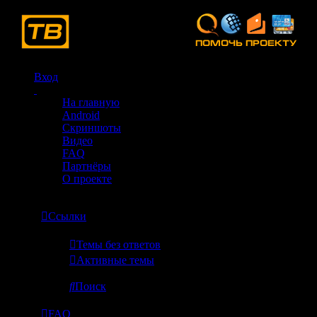
Вход
На главную
Android
Скриншоты
Видео
FAQ
Партнёры
О проекте
Ссылки
Темы без ответов
Активные темы
Поиск
FAQ