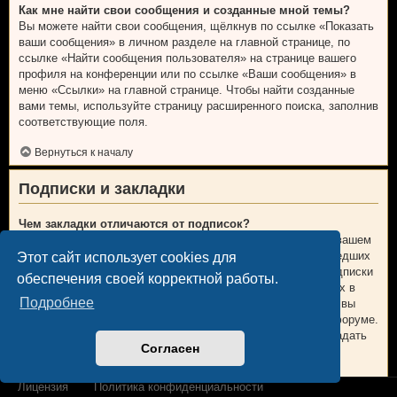
Как мне найти свои сообщения и созданные мной темы?
Вы можете найти свои сообщения, щёлкнув по ссылке «Показать
ваши сообщения» в личном разделе на главной странице, по
ссылке «Найти сообщения пользователя» на странице вашего
профиля на конференции или по ссылке «Ваши сообщения» в
меню «Ссылки» на главной странице. Чтобы найти созданные
вами темы, используйте страницу расширенного поиска, заполнив
соответствующие поля.
Вернуться к началу
Подписки и закладки
Чем закладки отличаются от подписок?
В phpBB 3.0 закладки были больше похожи на закладки в вашем
веб-браузере. Вы не получали предупреждений о произошедших
Этот сайт использует cookies для
изменениях. В phpBB 3.1 закладки больше напоминают подписки
обеспечения своей корректной работы.
на темы. Вы можете получать уведомления об обновлениях в
Подробнее
теме, находящейся у вас в закладках. В случае подписки, вы
будете получать уведомления об изменениях в теме или форуме.
Настройки уведомлений для закладок и подписок можно задать
Согласен
на вкладке «Личные настройки» личного раздела.
Вернуться к началу
Лицензия
Политика конфиденциальности