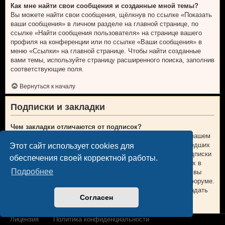
Как мне найти свои сообщения и созданные мной темы?
Вы можете найти свои сообщения, щёлкнув по ссылке «Показать
ваши сообщения» в личном разделе на главной странице, по
ссылке «Найти сообщения пользователя» на странице вашего
профиля на конференции или по ссылке «Ваши сообщения» в
меню «Ссылки» на главной странице. Чтобы найти созданные
вами темы, используйте страницу расширенного поиска, заполнив
соответствующие поля.
Вернуться к началу
Подписки и закладки
Чем закладки отличаются от подписок?
В phpBB 3.0 закладки были больше похожи на закладки в вашем
веб-браузере. Вы не получали предупреждений о произошедших
Этот сайт использует cookies для
изменениях. В phpBB 3.1 закладки больше напоминают подписки
обеспечения своей корректной работы.
на темы. Вы можете получать уведомления об обновлениях в
Подробнее
теме, находящейся у вас в закладках. В случае подписки, вы
будете получать уведомления об изменениях в теме или форуме.
Настройки уведомлений для закладок и подписок можно задать
Согласен
на вкладке «Личные настройки» личного раздела.
Вернуться к началу
Лицензия
Политика конфиденциальности