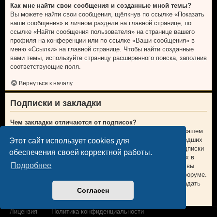
Как мне найти свои сообщения и созданные мной темы?
Вы можете найти свои сообщения, щёлкнув по ссылке «Показать
ваши сообщения» в личном разделе на главной странице, по
ссылке «Найти сообщения пользователя» на странице вашего
профиля на конференции или по ссылке «Ваши сообщения» в
меню «Ссылки» на главной странице. Чтобы найти созданные
вами темы, используйте страницу расширенного поиска, заполнив
соответствующие поля.
Вернуться к началу
Подписки и закладки
Чем закладки отличаются от подписок?
В phpBB 3.0 закладки были больше похожи на закладки в вашем
веб-браузере. Вы не получали предупреждений о произошедших
Этот сайт использует cookies для
изменениях. В phpBB 3.1 закладки больше напоминают подписки
обеспечения своей корректной работы.
на темы. Вы можете получать уведомления об обновлениях в
Подробнее
теме, находящейся у вас в закладках. В случае подписки, вы
будете получать уведомления об изменениях в теме или форуме.
Настройки уведомлений для закладок и подписок можно задать
Согласен
на вкладке «Личные настройки» личного раздела.
Вернуться к началу
Лицензия
Политика конфиденциальности