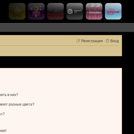
Регистрация
Вход
пить в них?
имеют разные цвета?
а»?
ния!