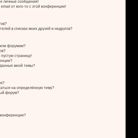
е личные сообщения!
email от кого-то с этой конференции!
гов?
телей в списках моих друзей и недругов?
у или форумам?
ов?
л пустую страницу!
ренции?
зданные мной темы?
ок?
исаться на определённую тему?
ный форум?
 конференции?