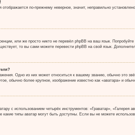
!
мя отображается по-прежнему неверное, значит, неправильно установлен
енции, или же просто никто не перевёл phpBB на ваш язык. Попробуйте
существует, то вы сами можете перевести phpBB на свой язык. Дополни
теля?
жения. Одно из них может относиться к вашему званию, обычно это звёз
гое, обычно более крупное, изображение известно как «аватара» и обыч
тару с использованием четырёх инструментов: «Граватар», «Галерея ав
же какие типы аватар могут быть доступны. Если вы не можете использ