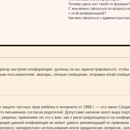
Почему здесь нет такой-то функции
С кем можно связаться по вопросу н
с этой конференцией?
Как мне связаться с администрато
стратор настроил конференцию: должны ли вы зарегистрироваться, чтобы
 пользователям: аватары, личные сообщения, отправка email-сообщений,
Акт о защите частных прав ребёнка в интернете от 1998 г. — это закон Со
о письменное согласие родителей. Допустимо наличие иного вида подт
уверены, применимо ли это к вам, как к регистрирующемуся на конфере
трация данной конференции не может давать рекомендаций по правовым
 вопросу некорректного использования и/или юридических вопросов, свя