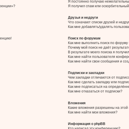
Я постоянно получаю нежелательны
еренции»?
Я получил спам или оскорбительный 
Друзья и недруги
Что означают списки друзей и недру
Как мне добавлять/удалять пользова
ренцию!
Поиск по форумам
Как мне выполнить поиск по форум
Почему мой поиск не даёт результат
В результате моего поиска я получи
Как мне найти пользователя конфе
Как мне найти свои сообщения и со
Подписки и закладки
Чем закладки отличаются от подпис
Как мне сделать закладку или подп
Как мне подписаться на определён
Как мне отказаться от подписки?
Вложения
Какие вложения разрешены на этой
Как мне найти мои вложения?
Информация о phpBB
Кто написал эту конференцию?