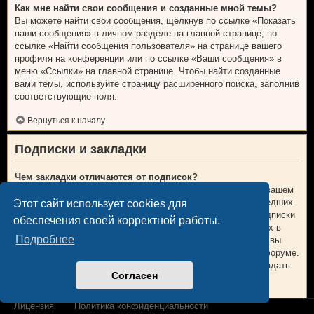
Как мне найти свои сообщения и созданные мной темы?
Вы можете найти свои сообщения, щёлкнув по ссылке «Показать
ваши сообщения» в личном разделе на главной странице, по
ссылке «Найти сообщения пользователя» на странице вашего
профиля на конференции или по ссылке «Ваши сообщения» в
меню «Ссылки» на главной странице. Чтобы найти созданные
вами темы, используйте страницу расширенного поиска, заполнив
соответствующие поля.
Вернуться к началу
Подписки и закладки
Чем закладки отличаются от подписок?
В phpBB 3.0 закладки были больше похожи на закладки в вашем
веб-браузере. Вы не получали предупреждений о произошедших
Этот сайт использует cookies для
изменениях. В phpBB 3.1 закладки больше напоминают подписки
обеспечения своей корректной работы.
на темы. Вы можете получать уведомления об обновлениях в
Подробнее
теме, находящейся у вас в закладках. В случае подписки, вы
будете получать уведомления об изменениях в теме или форуме.
Настройки уведомлений для закладок и подписок можно задать
Согласен
на вкладке «Личные настройки» личного раздела.
Вернуться к началу
Лицензия
Политика конфиденциальности