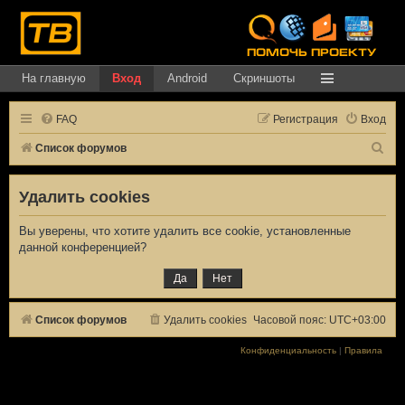
На главную
Вход
Android
Скриншоты
FAQ
Регистрация
Вход
П
Список форумов
о
Удалить cookies
и
с
Вы уверены, что хотите удалить все cookie, установленные
к
данной конференцией?
Список форумов
Удалить cookies
Часовой пояс:
UTC+03:00
Конфиденциальность
|
Правила