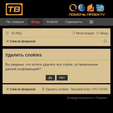
На главную
Вход
Android
Скриншоты
FAQ
Регистрация
Вход
П
Список форумов
о
Удалить cookies
и
с
Вы уверены, что хотите удалить все cookie, установленные
к
данной конференцией?
Список форумов
Удалить cookies
Часовой пояс:
UTC+03:00
Конфиденциальность
|
Правила