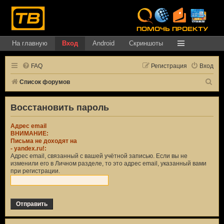
На главную
Вход
Android
Скриншоты
FAQ
Регистрация
Вход
П
Список форумов
о
Восстановить пароль
и
с
Адрес email
к
ВНИМАНИЕ:
Письма не доходят на
-
yandex.ru
!:
Адрес email, связанный с вашей учётной записью. Если вы не
изменили его в Личном разделе, то это адрес email, указанный вами
при регистрации.