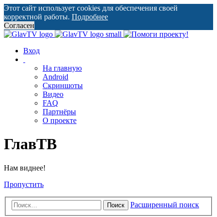
Этот сайт использует cookies для обеспечения своей
корректной работы.
Подробнее
Согласен
Вход
На главную
Android
Скриншоты
Видео
FAQ
Партнёры
О проекте
ГлавТВ
Нам виднее!
Пропустить
Расширенный поиск
Поиск