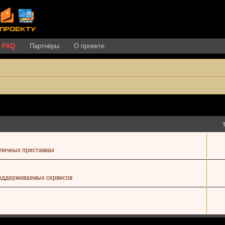
FAQ
Партнёры
О проекте
зличных приставках
поддерживаемых сервисов