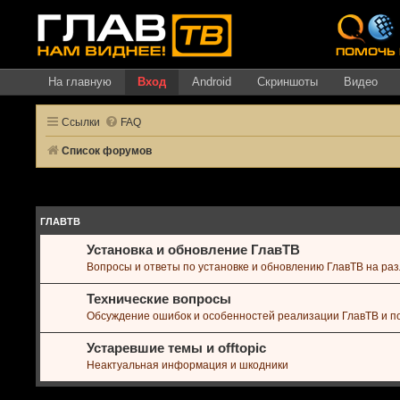
На главную
Вход
Android
Скриншоты
Видео
Ссылки
FAQ
Список форумов
ГЛАВТВ
Установка и обновление ГлавТВ
Вопросы и ответы по установке и обновлению ГлавТВ на ра
Технические вопросы
Обсуждение ошибок и особенностей реализации ГлавТВ и 
Устаревшие темы и offtopic
Неактуальная информация и шкодники