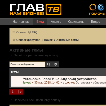
На главную
Вход
Android
Скриншоты
Видео
Ссылки
FAQ
Список форумов
Поиск
Активные темы
Активные темы
Перейти к расширенному поиску
Поиск
Расширенный поиск
ТЕМЫ
Установка ГлавТВ на Андроид устройства
Istvud
»
30 мар 2018, 14:01
» в форуме
Установка и обновле
Перейти к расширенному поиску