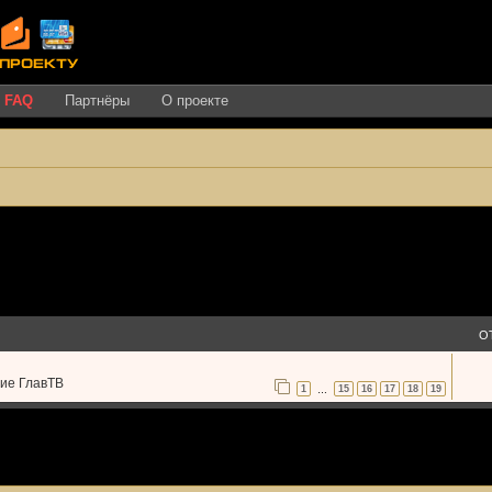
FAQ
Партнёры
О проекте
О
ние ГлавТВ
1
15
16
17
18
19
…