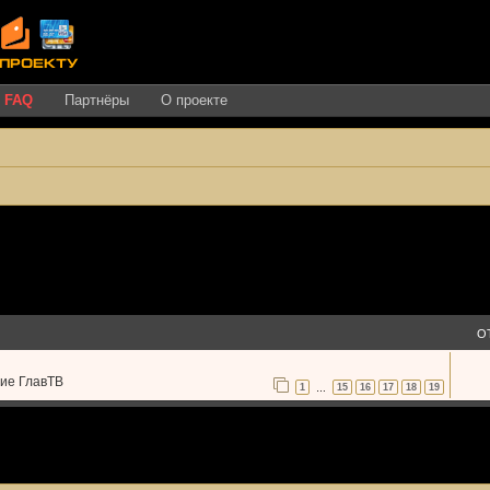
FAQ
Партнёры
О проекте
О
ние ГлавТВ
1
15
16
17
18
19
…