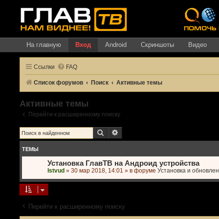
На главную
Вход
Android
Скриншоты
Видео
Ссылки
FAQ
Список форумов
Поиск
Активные темы
Активные темы
Перейти к расширенному поиску
Поиск
Расширенный поиск
ТЕМЫ
Установка ГлавТВ на Андроид устройства
Istvud
»
30 мар 2018, 14:01
» в форуме
Установка и обновле
Перейти к расширенному поиску