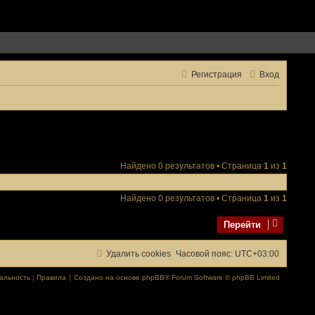
Регистрация
Вход
Найдено 0 результатов • Страница
1
из
1
Найдено 0 результатов • Страница
1
из
1
Перейти
Удалить cookies
Часовой пояс:
UTC+03:00
альность
|
Правила
Создано на основе
phpBB
® Forum Software © phpBB Limited