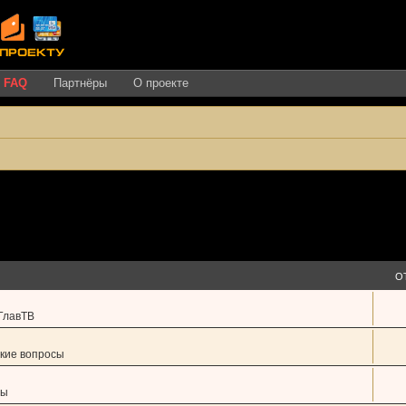
FAQ
Партнёры
О проекте
О
ГлавТВ
кие вопросы
сы