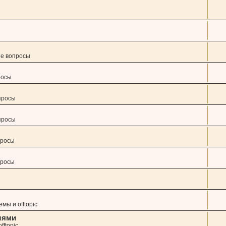
ие вопросы
росы
просы
просы
просы
просы
мы и offtopic
лями
fftopic