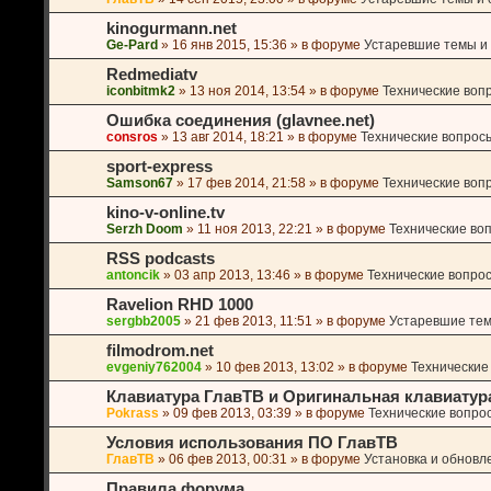
kinogurmann.net
Ge-Pard
»
16 янв 2015, 15:36
» в форуме
Устаревшие темы и o
Redmediatv
iconbitmk2
»
13 ноя 2014, 13:54
» в форуме
Технические воп
Ошибка соединения (glavnee.net)
consros
»
13 авг 2014, 18:21
» в форуме
Технические вопрос
sport-express
Samson67
»
17 фев 2014, 21:58
» в форуме
Технические воп
kino-v-online.tv
Serzh Doom
»
11 ноя 2013, 22:21
» в форуме
Технические во
RSS podcasts
antoncik
»
03 апр 2013, 13:46
» в форуме
Технические вопро
Ravelion RHD 1000
sergbb2005
»
21 фев 2013, 11:51
» в форуме
Устаревшие темы
filmodrom.net
evgeniy762004
»
10 фев 2013, 13:02
» в форуме
Технические
Клавиатура ГлавТВ и Оригинальная клавиатур
Pokrass
»
09 фев 2013, 03:39
» в форуме
Технические вопро
Условия использования ПО ГлавТВ
ГлавТВ
»
06 фев 2013, 00:31
» в форуме
Установка и обновл
Правила форума