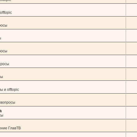
fftopic
росы
ы
росы
просы
сы
 и offtopic
 вопросы
а
сы
ение ГлавТВ