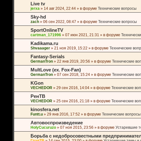
Live tv
jerxa
»
14 авг 2024, 22:44
» в форуме
Технические вопросы
Sky-hd
zach
»
06 сен 2022, 08:47
» в форуме
Технические вопросы
SportOnlineTV
cartman_171996
»
07 июн 2021, 21:31
» в форуме
Техническ
Kadikama.ru
Shvaaager
»
21 ноя 2019, 15:22
» в форуме
Технические воп
Fantasy-Serials
GermanTron
»
22 янв 2019, 20:56
» в форуме
Технические во
MultLove (ex. Fox-Fan)
GermanTron
»
07 сен 2018, 15:24
» в форуме
Технические во
KGon
VECHEDOR
»
29 сен 2016, 14:04
» в форуме
Технические во
РенТВ
VECHEDOR
»
25 сен 2016, 21:18
» в форуме
Технические во
kinosfera.net
Funtt.u
»
29 янв 2016, 17:52
» в форуме
Технические вопросы
Автовоспроизведение
HolyCucuruzo
»
07 ноя 2015, 23:56
» в форуме
Устаревшие те
Борьба с недобросовестными предпринимате
ГлавТВ
»
14 сен 2015, 23:00
» в форуме
Устаревшие темы и o