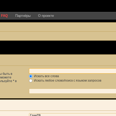
FAQ
Партнёры
О проекте
ы быть в
Искать все слова
ы можете
Искать любое слово/поиск с языком запросов
пользуйте
*
в