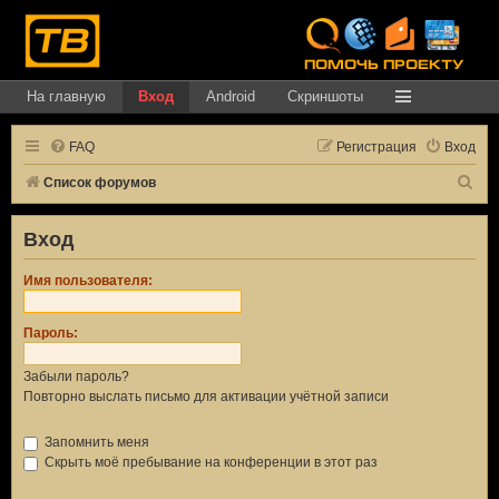
На главную
Вход
Android
Скриншоты
FAQ
Регистрация
Вход
П
Список форумов
о
Вход
и
с
Имя пользователя:
к
Пароль:
Забыли пароль?
Повторно выслать письмо для активации учётной записи
Запомнить меня
Скрыть моё пребывание на конференции в этот раз