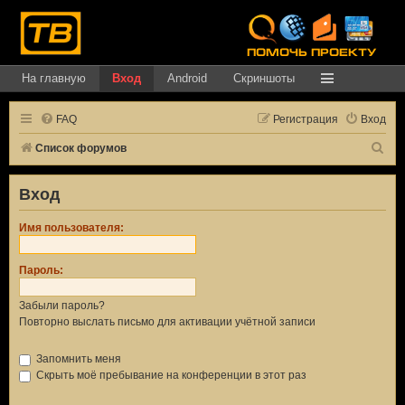
На главную
Вход
Android
Скриншоты
FAQ
Регистрация
Вход
П
Список форумов
о
Вход
и
с
Имя пользователя:
к
Пароль:
Забыли пароль?
Повторно выслать письмо для активации учётной записи
Запомнить меня
Скрыть моё пребывание на конференции в этот раз