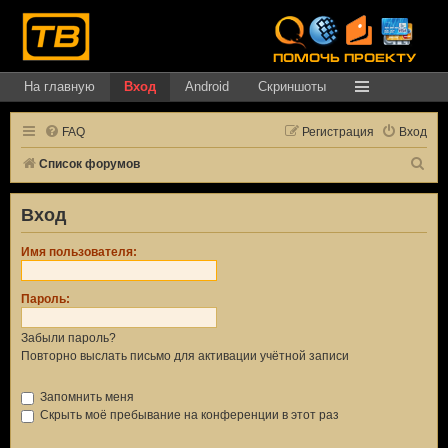
На главную
Вход
Android
Скриншоты
FAQ
Регистрация
Вход
П
Список форумов
о
Вход
и
с
Имя пользователя:
к
Пароль:
Забыли пароль?
Повторно выслать письмо для активации учётной записи
Запомнить меня
Скрыть моё пребывание на конференции в этот раз