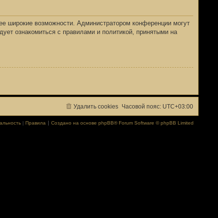
лее широкие возможности. Администратором конференции могут
дует ознакомиться с правилами и политикой, принятыми на
Удалить cookies
Часовой пояс:
UTC+03:00
альность
|
Правила
Создано на основе
phpBB
® Forum Software © phpBB Limited