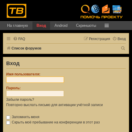
На главную
Вход
Android
Скриншоты
FAQ
Регистрация
Вход
П
Список форумов
о
Вход
и
с
Имя пользователя:
к
Пароль:
Забыли пароль?
Повторно выслать письмо для активации учётной записи
Запомнить меня
Скрыть моё пребывание на конференции в этот раз