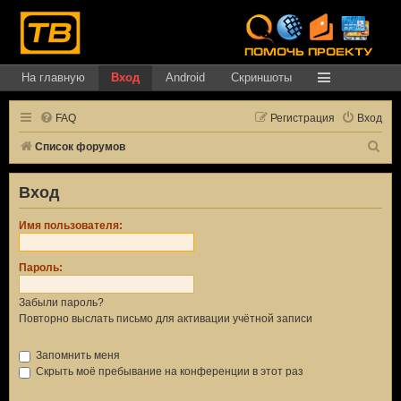
На главную
Вход
Android
Скриншоты
FAQ
Регистрация
Вход
П
Список форумов
о
Вход
и
с
Имя пользователя:
к
Пароль:
Забыли пароль?
Повторно выслать письмо для активации учётной записи
Запомнить меня
Скрыть моё пребывание на конференции в этот раз