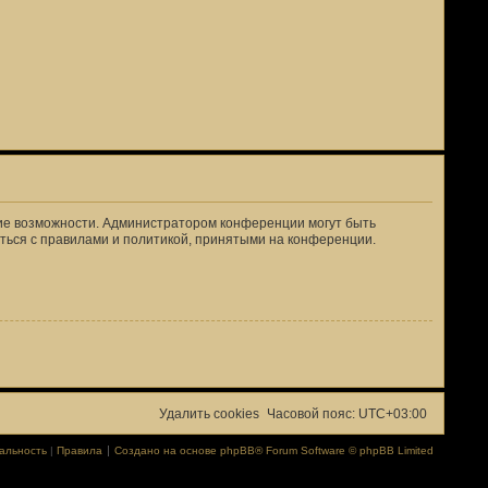
кие возможности. Администратором конференции могут быть
ться с правилами и политикой, принятыми на конференции.
Удалить cookies
Часовой пояс:
UTC+03:00
альность
|
Правила
Создано на основе
phpBB
® Forum Software © phpBB Limited