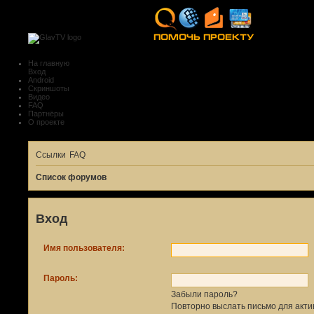
На главную
Вход
Android
Скриншоты
Видео
FAQ
Партнёры
О проекте
Ссылки
FAQ
Список форумов
Вход
Имя пользователя:
Пароль:
Забыли пароль?
Повторно выслать письмо для акти