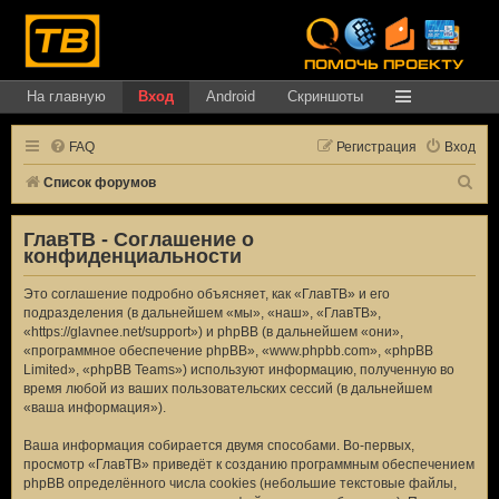
На главную
Вход
Android
Скриншоты
FAQ
Регистрация
Вход
П
Список форумов
о
ГлавТВ - Соглашение о
и
конфиденциальности
с
Это соглашение подробно объясняет, как «ГлавТВ» и его
к
подразделения (в дальнейшем «мы», «наш», «ГлавТВ»,
«https://glavnee.net/support») и phpBB (в дальнейшем «они»,
«программное обеспечение phpBB», «www.phpbb.com», «phpBB
Limited», «phpBB Teams») используют информацию, полученную во
время любой из ваших пользовательских сессий (в дальнейшем
«ваша информация»).
Ваша информация собирается двумя способами. Во-первых,
просмотр «ГлавТВ» приведёт к созданию программным обеспечением
phpBB определённого числа cookies (небольшие текстовые файлы,