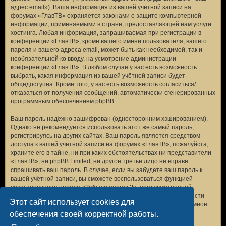
адрес email»). Ваша информация из вашей учётной записи на
форумах «ГлавТВ» охраняется законами о защите компьютерной
информации, применяемыми в стране, предоставляющей нам услуги
хостинга. Любая информация, запрашиваемая при регистрации в
конференции «ГлавТВ», кроме вашего имени пользователя, вашего
пароля и вашего адреса email, может быть как необходимой, так и
необязательной ко вводу, на усмотрение администрации
конференции «ГлавТВ». В любом случае у вас есть возможность
выбрать, какая информация из вашей учётной записи будет
общедоступна. Кроме того, у вас есть возможность согласиться/
отказаться от получения сообщений, автоматически сгенерированных
программным обеспечением phpBB.
Ваш пароль надёжно зашифрован (односторонним хэшированием).
Однако не рекомендуется использовать этот же самый пароль,
регистрируясь на других сайтах. Ваш пароль является средством
доступа к вашей учётной записи на форумах «ГлавТВ», пожалуйста,
храните его в тайне, ни при каких обстоятельствах ни представители
«ГлавТВ», ни phpBB Limited, ни другое третье лицо не вправе
спрашивать ваш пароль. В случае, если вы забудете ваш пароль к
вашей учётной записи, вы сможете воспользоваться функцией
восстановления пароля «Забыли пароль?», предусмотренной
программным обеспечением phpBB. Вам будет необходимо ввести
Этот сайт использует cookies для
ваше имя пользователя и ваш адрес email, после чего программное
обеспечение phpBB сгенерирует вам новый пароль для вашей
обеспечения своей корректной работы.
учётной записи.