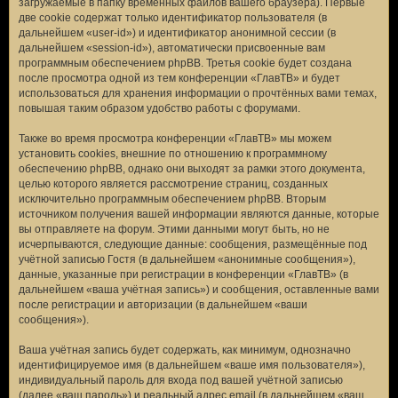
загружаемые в папку временных файлов вашего браузера). Первые
две cookie содержат только идентификатор пользователя (в
дальнейшем «user-id») и идентификатор анонимной сессии (в
дальнейшем «session-id»), автоматически присвоенные вам
программным обеспечением phpBB. Третья cookie будет создана
после просмотра одной из тем конференции «ГлавТВ» и будет
использоваться для хранения информации о прочтённых вами темах,
повышая таким образом удобство работы с форумами.
Также во время просмотра конференции «ГлавТВ» мы можем
установить cookies, внешние по отношению к программному
обеспечению phpBB, однако они выходят за рамки этого документа,
целью которого является рассмотрение страниц, созданных
исключительно программным обеспечением phpBB. Вторым
источником получения вашей информации являются данные, которые
вы отправляете на форум. Этими данными могут быть, но не
исчерпываются, следующие данные: сообщения, размещённые под
учётной записью Гостя (в дальнейшем «анонимные сообщения»),
данные, указанные при регистрации в конференции «ГлавТВ» (в
дальнейшем «ваша учётная запись») и сообщения, оставленные вами
после регистрации и авторизации (в дальнейшем «ваши
сообщения»).
Ваша учётная запись будет содержать, как минимум, однозначно
идентифицируемое имя (в дальнейшем «ваше имя пользователя»),
индивидуальный пароль для входа под вашей учётной записью
(далее «ваш пароль») и реальный адрес email (в дальнейшем «ваш