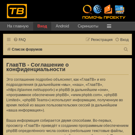
На главную
Вход
Android
Скриншоты
FAQ
Регистрация
Вход
П
Список форумов
о
ГлавТВ - Соглашение о
и
конфиденциальности
с
Это соглашение подробно объясняет, как «ГлавТВ» и его
к
подразделения (в дальнейшем «мы», «наш», «ГлавТВ»,
«https://glavnee.net/support») и phpBB (в дальнейшем «они»,
«программное обеспечение phpBB», «www.phpbb.com», «phpBB
Limited», «phpBB Teams») используют информацию, полученную во
время любой из ваших пользовательских сессий (в дальнейшем
«ваша информация»).
Ваша информация собирается двумя способами. Во-первых,
просмотр «ГлавТВ» приведёт к созданию программным обеспечением
phpBB определённого числа cookies (небольшие текстовые файлы,