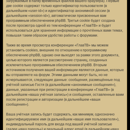
загружаемые в папку временных файлов вашего браузера). Первые
две cookie содержат только идентификатор пользователя (в
дальнейшем «user-id») и идентификатор анонимной сессии (в
дальнейшем «session-id»), автоматически присвоенные вам
программным обеспечением phpBB. Третья cookie будет создана
после просмотра одной из тем конференции «ГлавТВ» и будет
использоваться для хранения информации о прочтённых вами темах,
повышая таким образом удобство работы с форумами.
Также во время просмотра конференции «ГлавТВ» мы можем
установить cookies, внешние по отношению к программному
обеспечению phpBB, однако они выходят за рамки этого документа,
целью которого является рассмотрение страниц, созданных
исключительно программным обеспечением phpBB. Вторым
источником получения вашей информации являются данные, которые
вы отправляете на форум. Этими данными могут быть, но не
исчерпываются, следующие данные: сообщения, размещённые под
учётной записью Гостя (в дальнейшем «анонимные сообщения»),
данные, указанные при регистрации в конференции «ГлавТВ» (в
дальнейшем «ваша учётная запись») и сообщения, оставленные вами
после регистрации и авторизации (в дальнейшем «ваши
сообщения»).
Ваша учётная запись будет содержать, как минимум, однозначно
идентифицируемое имя (в дальнейшем «ваше имя пользователя»),
индивидуальный пароль для входа под вашей учётной записью
(далее «ваш пароль») и реальный адрес email (в дальнейшем «ваш