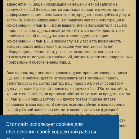
адрес email»). Ваша информация из вашей учётной записи на
форумах «ГлавТВ» охраняется законами о защите компьютерной
информации, применяемыми в стране, предоставляющей нам услуги
хостинга. Любая информация, запрашиваемая при регистрации в
конференции «ГлавТВ», кроме вашего имени пользователя, вашего
пароля и вашего адреса email, может быть как необходимой, так и
необязательной ко вводу, на усмотрение администрации
конференции «ГлавТВ». В любом случае у вас есть возможность
выбрать, какая информация из вашей учётной записи будет
общедоступна. Кроме того, у вас есть возможность согласиться/
отказаться от получения сообщений, автоматически сгенерированных
программным обеспечением phpBB.
Ваш пароль надёжно зашифрован (односторонним хэшированием).
Однако не рекомендуется использовать этот же самый пароль,
регистрируясь на других сайтах. Ваш пароль является средством
доступа к вашей учётной записи на форумах «ГлавТВ», пожалуйста,
храните его в тайне, ни при каких обстоятельствах ни представители
«ГлавТВ», ни phpBB Limited, ни другое третье лицо не вправе
спрашивать ваш пароль. В случае, если вы забудете ваш пароль к
вашей учётной записи, вы сможете воспользоваться функцией
восстановления пароля «Забыли пароль?», предусмотренной
программным обеспечением phpBB. Вам будет необходимо ввести
Этот сайт использует cookies для
ваше имя пользователя и ваш адрес email, после чего программное
обеспечение phpBB сгенерирует вам новый пароль для вашей
обеспечения своей корректной работы.
учётной записи.