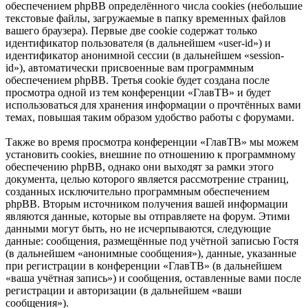
обеспечением phpBB определённого числа cookies (небольшие
текстовые файлы, загружаемые в папку временных файлов
вашего браузера). Первые две cookie содержат только
идентификатор пользователя (в дальнейшем «user-id») и
идентификатор анонимной сессии (в дальнейшем «session-
id»), автоматически присвоенные вам программным
обеспечением phpBB. Третья cookie будет создана после
просмотра одной из тем конференции «ГлавТВ» и будет
использоваться для хранения информации о прочтённых вами
темах, повышая таким образом удобство работы с форумами.
Также во время просмотра конференции «ГлавТВ» мы можем
установить cookies, внешние по отношению к программному
обеспечению phpBB, однако они выходят за рамки этого
документа, целью которого является рассмотрение страниц,
созданных исключительно программным обеспечением
phpBB. Вторым источником получения вашей информации
являются данные, которые вы отправляете на форум. Этими
данными могут быть, но не исчерпываются, следующие
данные: сообщения, размещённые под учётной записью Гостя
(в дальнейшем «анонимные сообщения»), данные, указанные
при регистрации в конференции «ГлавТВ» (в дальнейшем
«ваша учётная запись») и сообщения, оставленные вами после
регистрации и авторизации (в дальнейшем «ваши
сообщения»).