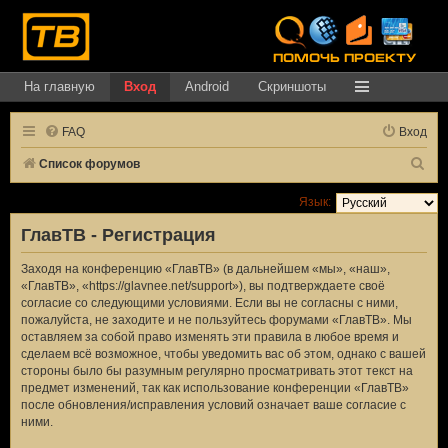
На главную
Вход
Android
Скриншоты
FAQ
Вход
П
Список форумов
о
Язык:
и
ГлавТВ - Регистрация
с
к
Заходя на конференцию «ГлавТВ» (в дальнейшем «мы», «наш»,
«ГлавТВ», «https://glavnee.net/support»), вы подтверждаете своё
согласие со следующими условиями. Если вы не согласны с ними,
пожалуйста, не заходите и не пользуйтесь форумами «ГлавТВ». Мы
оставляем за собой право изменять эти правила в любое время и
сделаем всё возможное, чтобы уведомить вас об этом, однако с вашей
стороны было бы разумным регулярно просматривать этот текст на
предмет изменений, так как использование конференции «ГлавТВ»
после обновления/исправления условий означает ваше согласие с
ними.