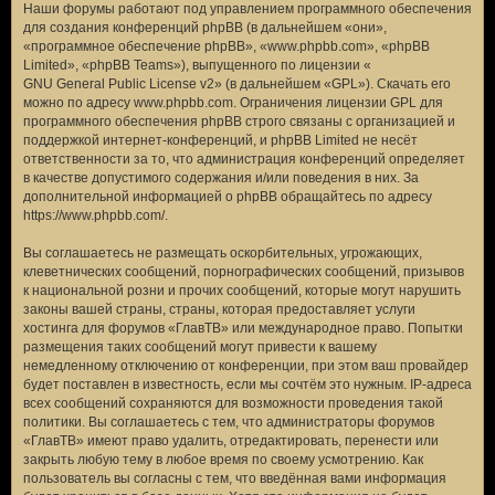
Наши форумы работают под управлением программного обеспечения
для создания конференций phpBB (в дальнейшем «они»,
«программное обеспечение phpBB», «www.phpbb.com», «phpBB
Limited», «phpBB Teams»), выпущенного по лицензии «
GNU General Public License v2
» (в дальнейшем «GPL»). Скачать его
можно по адресу
www.phpbb.com
. Ограничения лицензии GPL для
программного обеспечения phpBB строго связаны с организацией и
поддержкой интернет-конференций, и phpBB Limited не несёт
ответственности за то, что администрация конференций определяет
в качестве допустимого содержания и/или поведения в них. За
дополнительной информацией о phpBB обращайтесь по адресу
https://www.phpbb.com/
.
Вы соглашаетесь не размещать оскорбительных, угрожающих,
клеветнических сообщений, порнографических сообщений, призывов
к национальной розни и прочих сообщений, которые могут нарушить
законы вашей страны, страны, которая предоставляет услуги
хостинга для форумов «ГлавТВ» или международное право. Попытки
размещения таких сообщений могут привести к вашему
немедленному отключению от конференции, при этом ваш провайдер
будет поставлен в известность, если мы сочтём это нужным. IP-адреса
всех сообщений сохраняются для возможности проведения такой
политики. Вы соглашаетесь с тем, что администраторы форумов
«ГлавТВ» имеют право удалить, отредактировать, перенести или
закрыть любую тему в любое время по своему усмотрению. Как
пользователь вы согласны с тем, что введённая вами информация