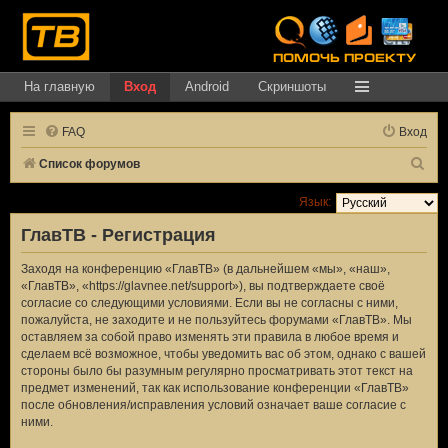
На главную
Вход
Android
Скриншоты
FAQ
Вход
П
Список форумов
о
Язык:
и
ГлавТВ - Регистрация
с
к
Заходя на конференцию «ГлавТВ» (в дальнейшем «мы», «наш»,
«ГлавТВ», «https://glavnee.net/support»), вы подтверждаете своё
согласие со следующими условиями. Если вы не согласны с ними,
пожалуйста, не заходите и не пользуйтесь форумами «ГлавТВ». Мы
оставляем за собой право изменять эти правила в любое время и
сделаем всё возможное, чтобы уведомить вас об этом, однако с вашей
стороны было бы разумным регулярно просматривать этот текст на
предмет изменений, так как использование конференции «ГлавТВ»
после обновления/исправления условий означает ваше согласие с
ними.