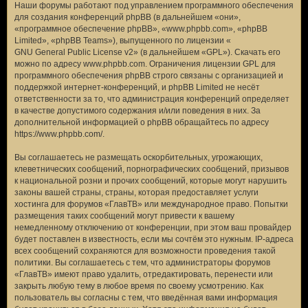
Наши форумы работают под управлением программного обеспечения
для создания конференций phpBB (в дальнейшем «они»,
«программное обеспечение phpBB», «www.phpbb.com», «phpBB
Limited», «phpBB Teams»), выпущенного по лицензии «
GNU General Public License v2
» (в дальнейшем «GPL»). Скачать его
можно по адресу
www.phpbb.com
. Ограничения лицензии GPL для
программного обеспечения phpBB строго связаны с организацией и
поддержкой интернет-конференций, и phpBB Limited не несёт
ответственности за то, что администрация конференций определяет
в качестве допустимого содержания и/или поведения в них. За
дополнительной информацией о phpBB обращайтесь по адресу
https://www.phpbb.com/
.
Вы соглашаетесь не размещать оскорбительных, угрожающих,
клеветнических сообщений, порнографических сообщений, призывов
к национальной розни и прочих сообщений, которые могут нарушить
законы вашей страны, страны, которая предоставляет услуги
хостинга для форумов «ГлавТВ» или международное право. Попытки
размещения таких сообщений могут привести к вашему
немедленному отключению от конференции, при этом ваш провайдер
будет поставлен в известность, если мы сочтём это нужным. IP-адреса
всех сообщений сохраняются для возможности проведения такой
политики. Вы соглашаетесь с тем, что администраторы форумов
«ГлавТВ» имеют право удалить, отредактировать, перенести или
закрыть любую тему в любое время по своему усмотрению. Как
пользователь вы согласны с тем, что введённая вами информация