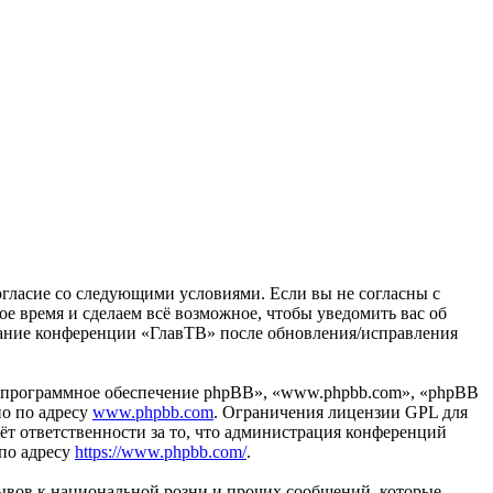
согласие со следующими условиями. Если вы не согласны с
ое время и сделаем всё возможное, чтобы уведомить вас об
ование конференции «ГлавТВ» после обновления/исправления
«программное обеспечение phpBB», «www.phpbb.com», «phpBB
но по адресу
www.phpbb.com
. Ограничения лицензии GPL для
ёт ответственности за то, что администрация конференций
 по адресу
https://www.phpbb.com/
.
ывов к национальной розни и прочих сообщений, которые