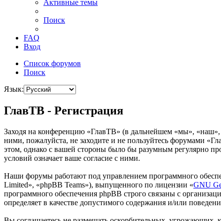
Активные темы
Поиск
FAQ
Вход
Список форумов
Поиск
Язык:
ГлавТВ - Регистрация
Заходя на конференцию «ГлавТВ» (в дальнейшем «мы», «наш», «Г
ними, пожалуйста, не заходите и не пользуйтесь форумами «Гл
этом, однако с вашей стороны было бы разумным регулярно пр
условий означает ваше согласие с ними.
Наши форумы работают под управлением программного обеспе
Limited», «phpBB Teams»), выпущенного по лицензии «
GNU Gen
программного обеспечения phpBB строго связаны с организаци
определяет в качестве допустимого содержания и/или поведен
Вы соглашаетесь не размещать оскорбительных, угрожающих, 