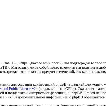
лавТВ», «https://glavnee.net/support»), вы подтверждаете своё 
авТВ». Мы оставляем за собой право изменять эти правила в люб
осматривать этот текст на предмет изменений, так как использ
чения для создания конференций phpBB (в дальнейшем «они», 
eral Public License v2
» (в дальнейшем «GPL»). Скачать его мож
ей и поддержкой интернет-конференций, и phpBB Limited не нес
ия в них. За дополнительной информацией о phpBB обращайтесь
клеветнических сообщений, порнографических сообщений, приз