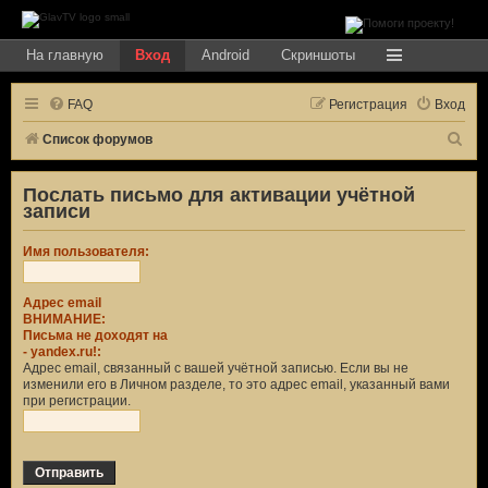
На главную
Вход
Android
Скриншоты
FAQ
Регистрация
Вход
П
Список форумов
о
Послать письмо для активации учётной
и
записи
с
к
Имя пользователя:
Адрес email
ВНИМАНИЕ:
Письма не доходят на
-
yandex.ru
!:
Адрес email, связанный с вашей учётной записью. Если вы не
изменили его в Личном разделе, то это адрес email, указанный вами
при регистрации.