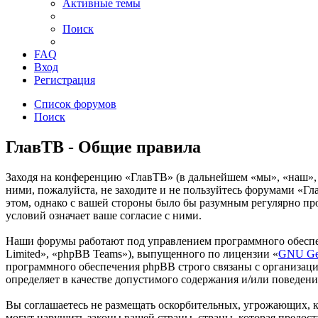
Активные темы
Поиск
FAQ
Вход
Регистрация
Список форумов
Поиск
ГлавТВ - Общие правила
Заходя на конференцию «ГлавТВ» (в дальнейшем «мы», «наш», «Г
ними, пожалуйста, не заходите и не пользуйтесь форумами «Гл
этом, однако с вашей стороны было бы разумным регулярно пр
условий означает ваше согласие с ними.
Наши форумы работают под управлением программного обеспе
Limited», «phpBB Teams»), выпущенного по лицензии «
GNU Gen
программного обеспечения phpBB строго связаны с организаци
определяет в качестве допустимого содержания и/или поведен
Вы соглашаетесь не размещать оскорбительных, угрожающих, 
могут нарушить законы вашей страны, страны, которая предос