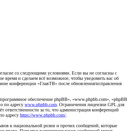
согласие со следующими условиями. Если вы не согласны с
ое время и сделаем всё возможное, чтобы уведомить вас об
ование конференции «ГлавТВ» после обновления/исправления
«программное обеспечение phpBB», «www.phpbb.com», «phpBB
но по адресу
www.phpbb.com
. Ограничения лицензии GPL для
ёт ответственности за то, что администрация конференций
 по адресу
https://www.phpbb.com/
.
ывов к национальной розни и прочих сообщений, которые
ное право. Попытки размещения таких сообщений могут