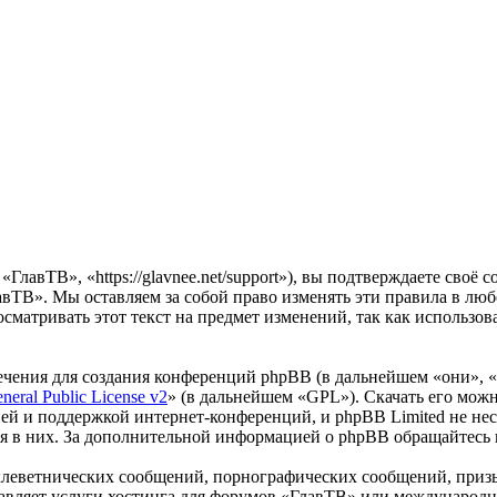
лавТВ», «https://glavnee.net/support»), вы подтверждаете своё 
авТВ». Мы оставляем за собой право изменять эти правила в люб
осматривать этот текст на предмет изменений, так как использ
чения для создания конференций phpBB (в дальнейшем «они», 
eral Public License v2
» (в дальнейшем «GPL»). Скачать его мож
ей и поддержкой интернет-конференций, и phpBB Limited не нес
ия в них. За дополнительной информацией о phpBB обращайтесь
клеветнических сообщений, порнографических сообщений, приз
тавляет услуги хостинга для форумов «ГлавТВ» или международ