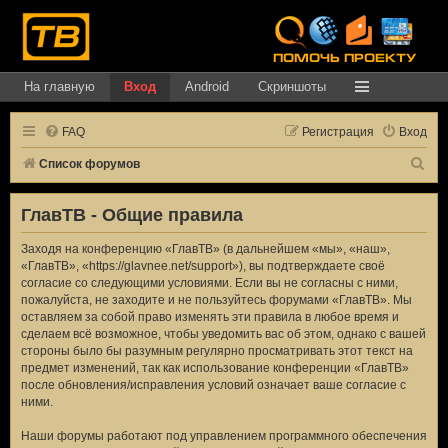
На главную
Вход
Android
Скриншоты
FAQ
Регистрация
Вход
П
Список форумов
о
ГлавТВ - Общие правила
и
с
Заходя на конференцию «ГлавТВ» (в дальнейшем «мы», «наш»,
«ГлавТВ», «https://glavnee.net/support»), вы подтверждаете своё
к
согласие со следующими условиями. Если вы не согласны с ними,
пожалуйста, не заходите и не пользуйтесь форумами «ГлавТВ». Мы
оставляем за собой право изменять эти правила в любое время и
сделаем всё возможное, чтобы уведомить вас об этом, однако с вашей
стороны было бы разумным регулярно просматривать этот текст на
предмет изменений, так как использование конференции «ГлавТВ»
после обновления/исправления условий означает ваше согласие с
ними.
Наши форумы работают под управлением программного обеспечения