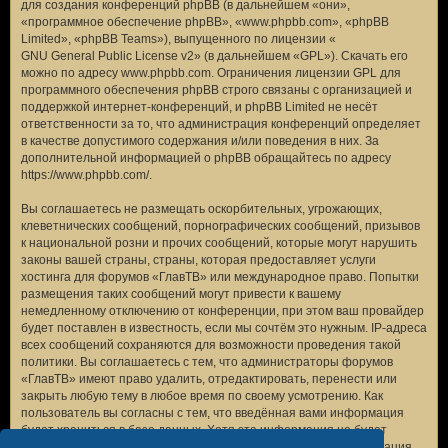
для создания конференций phpBB (в дальнейшем «они»,
«программное обеспечение phpBB», «www.phpbb.com», «phpBB
Limited», «phpBB Teams»), выпущенного по лицензии «
GNU General Public License v2
» (в дальнейшем «GPL»). Скачать его
можно по адресу
www.phpbb.com
. Ограничения лицензии GPL для
программного обеспечения phpBB строго связаны с организацией и
поддержкой интернет-конференций, и phpBB Limited не несёт
ответственности за то, что администрация конференций определяет
в качестве допустимого содержания и/или поведения в них. За
дополнительной информацией о phpBB обращайтесь по адресу
https://www.phpbb.com/
.
Вы соглашаетесь не размещать оскорбительных, угрожающих,
клеветнических сообщений, порнографических сообщений, призывов
к национальной розни и прочих сообщений, которые могут нарушить
законы вашей страны, страны, которая предоставляет услуги
хостинга для форумов «ГлавТВ» или международное право. Попытки
размещения таких сообщений могут привести к вашему
немедленному отключению от конференции, при этом ваш провайдер
будет поставлен в известность, если мы сочтём это нужным. IP-адреса
всех сообщений сохраняются для возможности проведения такой
политики. Вы соглашаетесь с тем, что администраторы форумов
«ГлавТВ» имеют право удалить, отредактировать, перенести или
закрыть любую тему в любое время по своему усмотрению. Как
пользователь вы согласны с тем, что введённая вами информация
будет храниться в базе данных. Хотя эта информация не будет
открыта третьим лицам без вашего разрешения, ни администрация