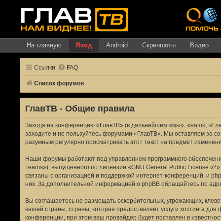
На главную
Вход
Android
Скриншоты
Видео
Ссылки
FAQ
Список форумов
ГлавТВ - Общие правила
Заходя на конференцию «ГлавТВ» (в дальнейшем «мы», «наш», «ГлавТВ
заходите и не пользуйтесь форумами «ГлавТВ». Мы оставляем за со
разумным регулярно просматривать этот текст на предмет изменени
Наши форумы работают под управлением программного обеспечения
Teams»), выпущенного по лицензии «
GNU General Public License v2
»
связаны с организацией и поддержкой интернет-конференций, и php
них. За дополнительной информацией о phpBB обращайтесь по адр
Вы соглашаетесь не размещать оскорбительных, угрожающих, клеве
вашей страны, страны, которая предоставляет услуги хостинга дл
конференции, при этом ваш провайдер будет поставлен в известност