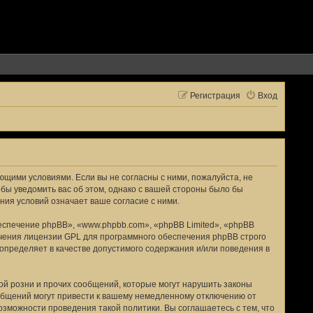
Регистрация
Вход
ующими условиями. Если вы не согласны с ними, пожалуйста, не
обы уведомить вас об этом, однако с вашей стороны было бы
ния условий означает ваше согласие с ними.
спечение phpBB», «www.phpbb.com», «phpBB Limited», «phpBB
ичения лицензии GPL для программного обеспечения phpBB строго
 определяет в качестве допустимого содержания и/или поведения в
й розни и прочих сообщений, которые могут нарушить законы
общений могут привести к вашему немедленному отключению от
озможности проведения такой политики. Вы соглашаетесь с тем, что