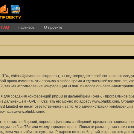
FAQ
Партнёры
О проекте
», «https://glavnee.net/support»), вы подтверждаете своё согласие со след
бой право изменять эти правила в любое время и сделаем всё возможное, чт
й, так как использование конференции «ГлавТВ» после обновления/исправле
 для создания конференций phpBB (в дальнейшем «они», «программное обе
 (в дальнейшем «GPL»). Скачать его можно по адресу
www.phpbb.com
. Огран
BB Limited не несёт ответственности за то, что администрация конференций
есу
https://www.phpbb.com/
.
тнических сообщений, порнографических сообщений, призывов к национально
я форумов «ГлавТВ» или международное право. Попытки размещения таких со
ь, если мы сочтём это нужным. IP-адреса всех сообщений сохраняются для в