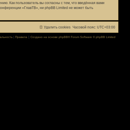
ию. Как пользователь вы согласны с тем, что введённая вами
онференции «ГлавТВ», ни phpBB Limited не может быть
Удалить cookies
Часовой пояс:
UTC+03:00
альность
|
Правила
Создано на основе
phpBB
® Forum Software © phpBB Limited