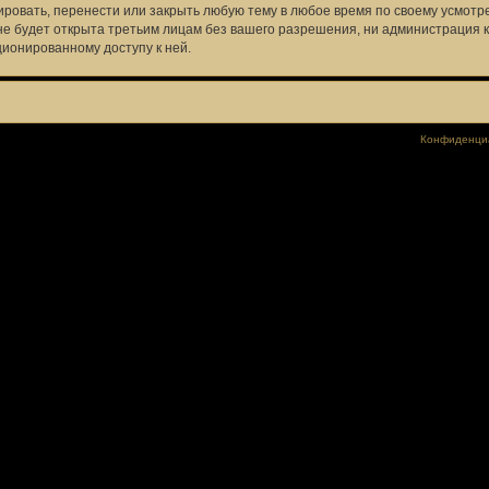
овать, перенести или закрыть любую тему в любое время по своему усмотрен
не будет открыта третьим лицам без вашего разрешения, ни администрация к
ционированному доступу к ней.
Конфиденци